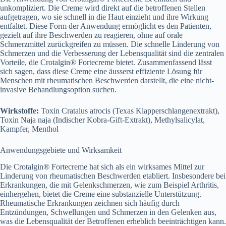
unkompliziert. Die Creme wird direkt auf die betroffenen Stellen
aufgetragen, wo sie schnell in die Haut einzieht und ihre Wirkung
entfaltet. Diese Form der Anwendung ermöglicht es den Patienten,
gezielt auf ihre Beschwerden zu reagieren, ohne auf orale
Schmerzmittel zurückgreifen zu müssen. Die schnelle Linderung von
Schmerzen und die Verbesserung der Lebensqualität sind die zentralen
Vorteile, die Crotalgin® Fortecreme bietet. Zusammenfassend lässt
sich sagen, dass diese Creme eine äusserst effiziente Lösung für
Menschen mit rheumatischen Beschwerden darstellt, die eine nicht-
invasive Behandlungsoption suchen.
Wirkstoffe:
Toxin Cratalus atrocis (Texas Klapperschlangenextrakt),
Toxin Naja naja (Indischer Kobra-Gift-Extrakt), Methylsalicylat,
Kampfer, Menthol
Anwendungsgebiete und Wirksamkeit
Die Crotalgin® Fortecreme hat sich als ein wirksames Mittel zur
Linderung von rheumatischen Beschwerden etabliert. Insbesondere bei
Erkrankungen, die mit Gelenkschmerzen, wie zum Beispiel Arthritis,
einhergehen, bietet die Creme eine substanzielle Unterstützung.
Rheumatische Erkrankungen zeichnen sich häufig durch
Entzündungen, Schwellungen und Schmerzen in den Gelenken aus,
was die Lebensqualität der Betroffenen erheblich beeinträchtigen kann.