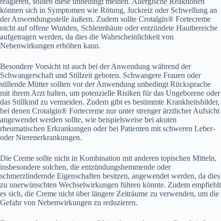
reagieren, sollten diese unbedingt meiden. Allergische Reaktionen
können sich in Symptomen wie Rötung, Juckreiz oder Schwellung an
der Anwendungsstelle äußern. Zudem sollte Crotalgin® Fortecreme
nicht auf offene Wunden, Schleimhäute oder entzündete Hautbereiche
aufgetragen werden, da dies die Wahrscheinlichkeit von
Nebenwirkungen erhöhen kann.
Besondere Vorsicht ist auch bei der Anwendung während der
Schwangerschaft und Stillzeit geboten. Schwangere Frauen oder
stillende Mütter sollten vor der Anwendung unbedingt Rücksprache
mit ihrem Arzt halten, um potenzielle Risiken für das Ungeborene oder
das Stillkind zu vermeiden. Zudem gibt es bestimmte Krankheitsbilder,
bei denen Crotalgin® Fortecreme nur unter strenger ärztlicher Aufsicht
angewendet werden sollte, wie beispielsweise bei akuten
rheumatischen Erkrankungen oder bei Patienten mit schweren Leber-
oder Nierenerkrankungen.
Die Creme sollte nicht in Kombination mit anderen topischen Mitteln,
insbesondere solchen, die entzündungshemmende oder
schmerzlindernde Eigenschaften besitzen, angewendet werden, da dies
zu unerwünschten Wechselwirkungen führen könnte. Zudem empfiehlt
es sich, die Creme nicht über längere Zeiträume zu verwenden, um die
Gefahr von Nebenwirkungen zu reduzieren.