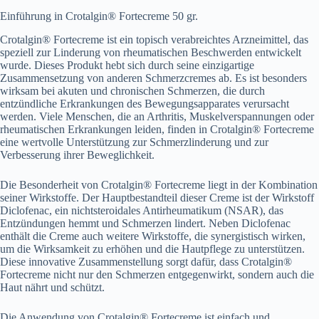
Einführung in Crotalgin® Fortecreme 50 gr.
Crotalgin® Fortecreme ist ein topisch verabreichtes Arzneimittel, das
speziell zur Linderung von rheumatischen Beschwerden entwickelt
wurde. Dieses Produkt hebt sich durch seine einzigartige
Zusammensetzung von anderen Schmerzcremes ab. Es ist besonders
wirksam bei akuten und chronischen Schmerzen, die durch
entzündliche Erkrankungen des Bewegungsapparates verursacht
werden. Viele Menschen, die an Arthritis, Muskelverspannungen oder
rheumatischen Erkrankungen leiden, finden in Crotalgin® Fortecreme
eine wertvolle Unterstützung zur Schmerzlinderung und zur
Verbesserung ihrer Beweglichkeit.
Die Besonderheit von Crotalgin® Fortecreme liegt in der Kombination
seiner Wirkstoffe. Der Hauptbestandteil dieser Creme ist der Wirkstoff
Diclofenac, ein nichtsteroidales Antirheumatikum (NSAR), das
Entzündungen hemmt und Schmerzen lindert. Neben Diclofenac
enthält die Creme auch weitere Wirkstoffe, die synergistisch wirken,
um die Wirksamkeit zu erhöhen und die Hautpflege zu unterstützen.
Diese innovative Zusammenstellung sorgt dafür, dass Crotalgin®
Fortecreme nicht nur den Schmerzen entgegenwirkt, sondern auch die
Haut nährt und schützt.
Die Anwendung von Crotalgin® Fortecreme ist einfach und