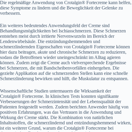
Die regelmäßige Anwendung von Crotalgin® Fortecreme kann helfen,
diese Symptome zu lindern und die Beweglichkeit der Gelenke zu
verbessern.
Ein weiteres bedeutendes Anwendungsfeld der Creme sind
Behandlungsmöglichkeiten bei Ischiasschmerzen. Diese Schmerzen
entstehen meist durch irritierte Nervenwurzeln im Bereich der
Lendenwirbelsäule. Die entzündungshemmenden und
schmerzlindernden Eigenschaften von Crotalgin® Fortecreme können
hier dazu beitragen, akute und chronische Schmerzen zu reduzieren,
sodass die Betroffenen wieder uneingeschränkt im Alltag agieren
können. Zudem zeigt die Creme auch vielversprechende Ergebnisse
bei Schmerzen, die mit Bandscheibenvorfällen einhergehen. Die
gezielte Applikation auf die schmerzenden Stellen kann eine schnelle
Schmerzlinderung bewirken und hilft, die Muskulatur zu entspannen.
Wissenschaftliche Studien untermauern die Wirksamkeit der
Crotalgin® Fortecreme. In klinischen Tests konnten signifikante
Verbesserungen der Schmerzintensität und der Lebensqualität der
Patienten festgestellt werden. Zudem berichten Anwender häufig von
positiven Erfahrungen, was das Vertrauen in die Anwendung und
Wirkung der Creme stärkt. Die Kombination von natürlichen
Inhaltsstoffen, die schmerzlindernd und entzündungshemmend wirken,
ist ein weiterer Grund, warum die Crotalgin® Fortecreme bei