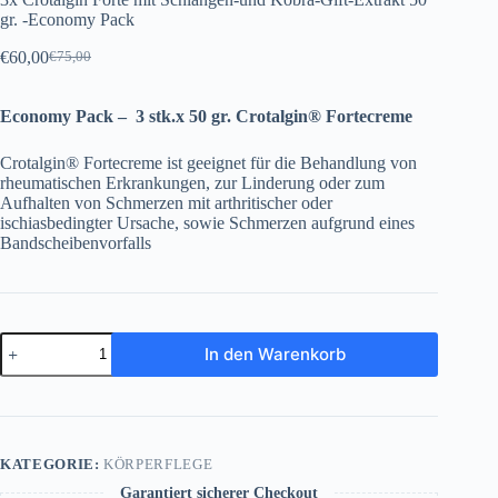
gr. -Economy Pack
€
60,00
€
75,00
Ursprünglicher
Aktueller
Preis
Preis
war:
ist:
Economy Pack – 3 stk.x 50 gr. Crotalgin® Fortecreme
€75,00
€60,00.
Crotalgin® Fortecreme ist geeignet für die Behandlung von
rheumatischen Erkrankungen, zur Linderung oder zum
Aufhalten von Schmerzen mit arthritischer oder
ischiasbedingter Ursache, sowie Schmerzen aufgrund eines
Bandscheibenvorfalls
3x
In den Warenkorb
Crotalgin
Forte
mit
Schlangen-
und
Kobra-
KATEGORIE:
KÖRPERFLEGE
Gift-
Extrakt
Garantiert sicherer Checkout