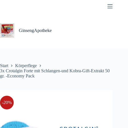
Zum
Inhalt
springen
GinsengApotheke
Start
Körperflege
3x Crotalgin Forte mit Schlangen-und Kobra-Gift-Extrakt 50
gr. -Economy Pack
-20%